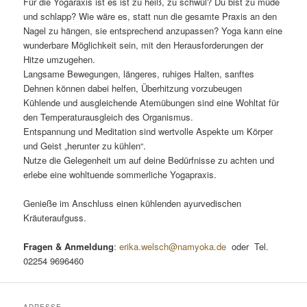
Für die Yogaraxis ist es ist zu heiß, zu schwül? Du bist zu müde
und schlapp? Wie wäre es, statt nun die gesamte Praxis an den
Nagel zu hängen, sie entsprechend anzupassen? Yoga kann eine
wunderbare Möglichkeit sein, mit den Herausforderungen der
Hitze umzugehen.
Langsame Bewegungen, längeres, ruhiges Halten, sanftes
Dehnen können dabei helfen, Überhitzung vorzubeugen
Kühlende und ausgleichende Atemübungen sind eine Wohltat für
den Temperaturausgleich des Organismus.
Entspannung und Meditation sind wertvolle Aspekte um Körper
und Geist „herunter zu kühlen“.
Nutze die Gelegenheit um auf deine Bedürfnisse zu achten und
erlebe eine wohltuende sommerliche Yogapraxis.
Genieße im Anschluss einen kühlenden ayurvedischen
Kräuteraufguss.
Fragen & Anmeldung
:
erika.welsch@namyoka.de
oder Tel.
02254 9696460
ADRESSE