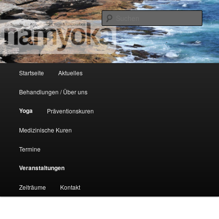
Zentrum auf dem Unteren Dützhof
Such
NamYoka
Hauptmenü
Startseite
Aktuelles
Zum Inhalt wechseln
Zum sekundären Inhalt wechseln
Behandlungen / Über uns
Yoga
Präventionskuren
Medizinische Kuren
Termine
Veranstaltungen
Zeiträume
Kontakt