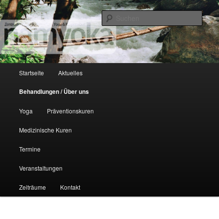
Zentrum auf dem Unteren Dützhof
Such
NamYoka
Hauptmenü
Startseite
Aktuelles
Zum Inhalt wechseln
Zum sekundären Inhalt wechseln
Behandlungen / Über uns
Yoga
Präventionskuren
Medizinische Kuren
Termine
Veranstaltungen
Zeiträume
Kontakt