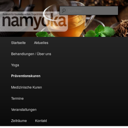
Zentrum auf dem Unteren Dützhof
Such
NamYoka
Hauptmenü
Startseite
Aktuelles
Zum Inhalt wechseln
Zum sekundären Inhalt wechseln
Behandlungen / Über uns
Yoga
Präventionskuren
Medizinische Kuren
Termine
Veranstaltungen
Zeiträume
Kontakt