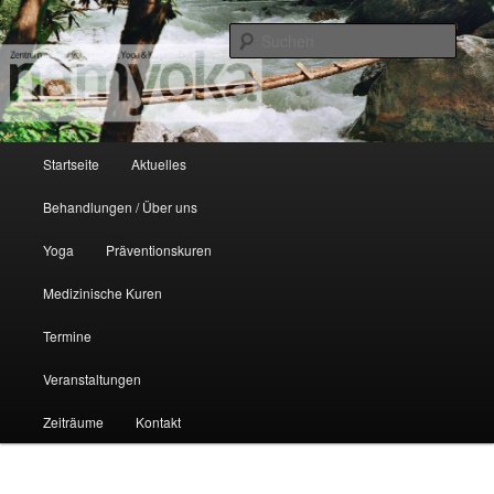
Zentrum auf dem Unteren Dützhof
Such
NamYoka
Hauptmenü
Startseite
Aktuelles
Zum Inhalt wechseln
Zum sekundären Inhalt wechseln
Behandlungen / Über uns
Yoga
Präventionskuren
Medizinische Kuren
Termine
Veranstaltungen
Zeiträume
Kontakt